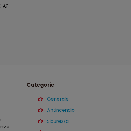
O A?
Categorie
Generale
Antincendio
e
Sicurezza
iche e