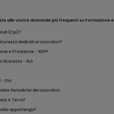
poste alle vostre domande più frequenti su Formazione e
endi (Cpi)?
Sicurezza dedicati ai Lavoratori?
zione e Protezione - RSPP
a Sicurezza - RLS
i - Dvr
isite Periodiche dei Lavoratori
essa A Terra?
ivello appartengo?