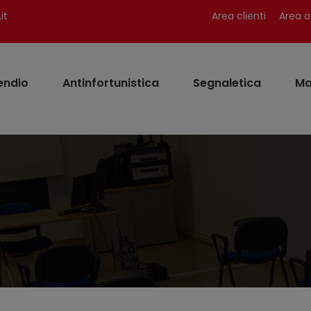
it
Area clienti
Area a
endio
Antinfortunistica
Segnaletica
Ma