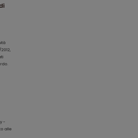
di
a
ità
/2012,
ti
ordo.
y -
o alle