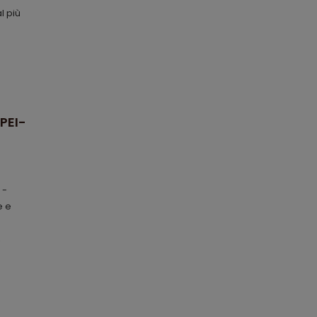
l più
PEI-
 -
e e
,