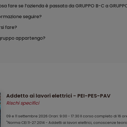
osa fare se l’azienda è passata da GRUPPO B-C a GRUPP
formazione seguire?
rsi fare?
 gruppo appartengo?
Addetto ai lavori elettrici - PEI-PES-PAV
Rischi specifici
09 e 11 settembre 2026 Orari: 9:00 - 17:30 Il corso completo di 16 or
"Norma CEI 11-27:2014 - Addetti ai lavori elettrici, conoscenze teor