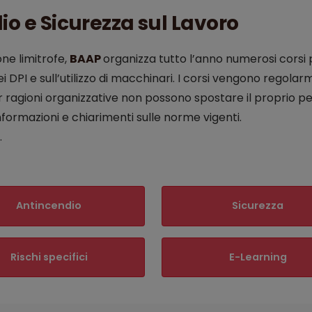
io e Sicurezza sul Lavoro
ne limitrofe,
BAAP
organizza tutto l’anno numerosi corsi 
 dei DPI e sull’utilizzo di macchinari. I corsi vengono regol
 ragioni organizzative non possono spostare il proprio pe
nformazioni e chiarimenti sulle norme vigenti.
.
Antincendio
Sicurezza
Rischi specifici
E-Learning