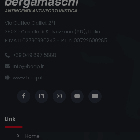
Via Galileo Galilei, 2/I
35030 Caselle di Selvazzano (PD), Italia
P.IVA IT02790980243 - R.I. n. 00722600285
+39 049 897 5888
info@baap.it
www.baap.it
Link
Home