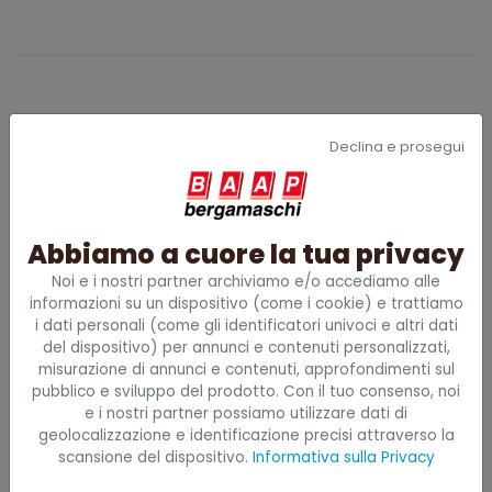
PRENOTA ORA IL CORSO
Declina e prosegui
Compila il modulo per riservare subito il tuo posto.
L'iscrizione è rapida e ti garantisce di riservare il
posto e ricevere tutti i dettagli organizzativi via email.
Abbiamo a cuore la tua privacy
Noi e i nostri partner archiviamo e/o accediamo alle
Referente formazione
informazioni su un dispositivo (come i cookie) e trattiamo
i dati personali (come gli identificatori univoci e altri dati
del dispositivo) per annunci e contenuti personalizzati,
misurazione di annunci e contenuti, approfondimenti sul
Email referente
pubblico e sviluppo del prodotto. Con il tuo consenso, noi
e i nostri partner possiamo utilizzare dati di
geolocalizzazione e identificazione precisi attraverso la
scansione del dispositivo.
Informativa sulla Privacy
Quanti sono i partecipanti?