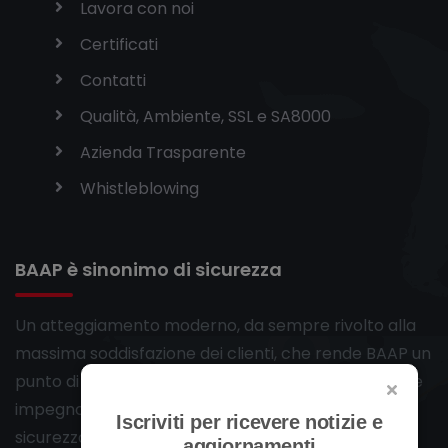
Lavora con noi
Certificati
Contatti
Qualità, Ambiente, SSL e SA8000
Azienda Trasparente
Whistleblowing
BAAP è sinonimo di sicurezza
Un atteggiamento moderno, da sempre rivolto alla
massima soddisfazione dei clienti, che rende BAAP un
punto di riferimento per chi decide un chiaro e forte
impegno nella soluzione dei problemi legati alla
Iscriviti per ricevere notizie e
sicurezza.
aggiornamenti