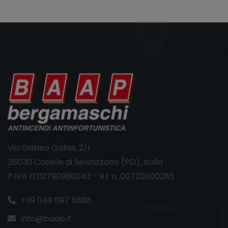
Via Galileo Galilei, 2/I
35030 Caselle di Selvazzano (PD), Italia
P.IVA IT02790980243 - R.I. n. 00722600285
+39 049 897 5888
info@baap.it