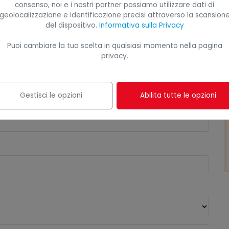
consenso, noi e i nostri partner possiamo utilizzare dati di
geolocalizzazione e identificazione precisi attraverso la scansion
del dispositivo.
Informativa sulla Privacy
Puoi cambiare la tua scelta in qualsiasi momento nella pagina
privacy.
to. L'iscrizione è rapida e ti garantisce di riservare il
a email.
Gestisci le opzioni
Abilita tutte le opzioni