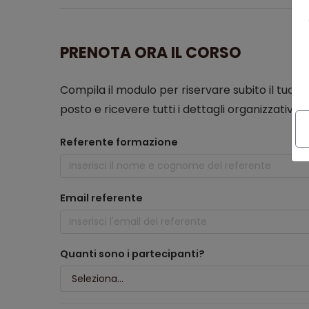
PRENOTA ORA IL CORSO
Compila il modulo per riservare subito il tuo pos
posto e ricevere tutti i dettagli organizzativi vi
Referente formazione
Email referente
Quanti sono i partecipanti?