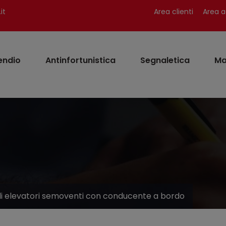
it
Area clienti
Area a
endio
Antinfortunistica
Segnaletica
Ma
li elevatori semoventi con conducente a bordo