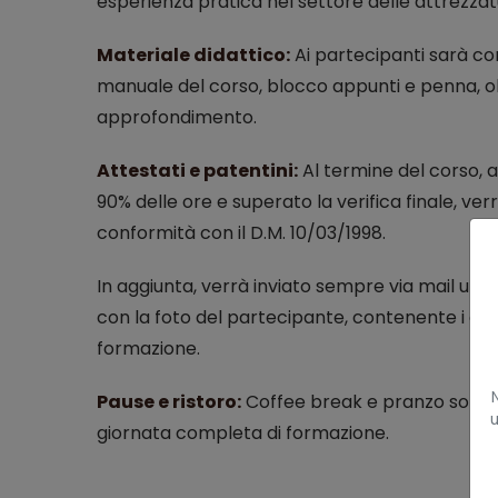
esperienza pratica nel settore delle attrezzatu
Materiale didattico:
Ai partecipanti sarà co
manuale del corso, blocco appunti e penna, ol
approfondimento.
Attestati e patentini:
Al termine del corso, 
90% delle ore e superato la verifica finale, verr
conformità con il D.M. 10/03/1998.
In aggiunta, verrà inviato sempre via mail un p
con la foto del partecipante, contenente i dati 
formazione.
Pause e ristoro:
Coffee break e pranzo sono in
u
giornata completa di formazione.