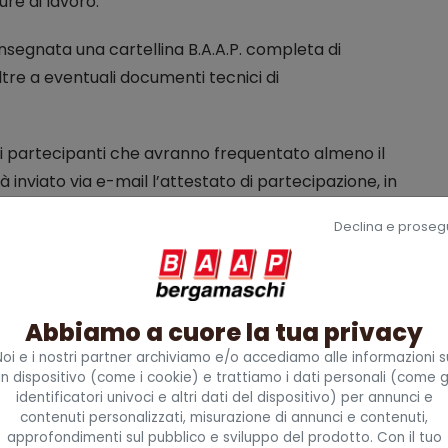
re di lavoro.
nsegnata una cartellina B.A.A.P. completa di
tre a eventuali documenti tecnici di
ai partecipanti che avranno frequentato almeno il
à inviato via e-mail l’attestato di partecipazione, in
Declina e proseg
atentino plastificato di abilitazione, personalizzato
principali e la data di scadenza della validità della
Abbiamo a cuore la tua privacy
Noi e i nostri partner archiviamo e/o accediamo alle informazioni s
clusi nella quota di partecipazione e previsti nella
n dispositivo (come i cookie) e trattiamo i dati personali (come g
identificatori univoci e altri dati del dispositivo) per annunci e
contenuti personalizzati, misurazione di annunci e contenuti,
approfondimenti sul pubblico e sviluppo del prodotto. Con il tuo