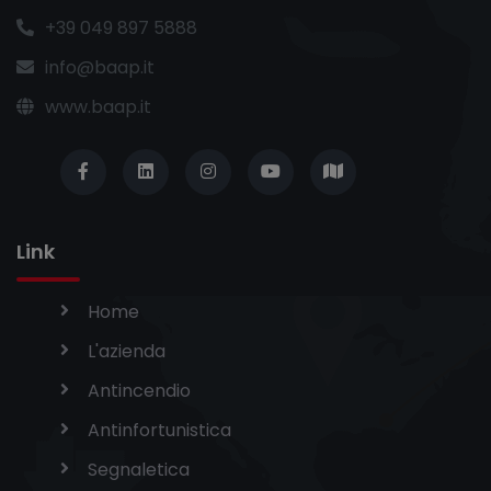
+39 049 897 5888
info@baap.it
www.baap.it
Link
Home
L'azienda
Antincendio
Antinfortunistica
Segnaletica