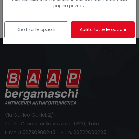
pagina privacy.
Gestisci le opzioni
Abilita tutte le opzioni
Via Galileo Galilei, 2/I
35030 Caselle di Selvazzano (PD), Italia
P.IVA IT02790980243 - R.I. n. 00722600285