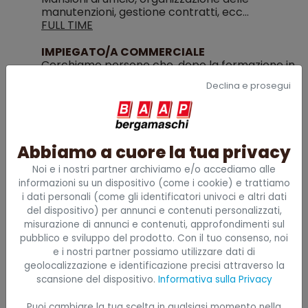
manutenzioni, gestione contratti, ecc…
FULL TIME
IMPIEGATO/A COMMERCIALE
Cerchiamo persone che, dopo la formazione in
azienda, si occupino di seguire la segreteria
Declina e prosegui
commerciale e portando a termine mansioni
anche di tipo finanziario e organizzativo
FULL TIME
ADDETTO/A ALLA MANUTENZIONE
Abbiamo a cuore la tua privacy
appartenente alle categorie protette
(
ai
sensi dell’art. 1 della Legge 68/1999)
Noi e i nostri partner archiviamo e/o accediamo alle
informazioni su un dispositivo (come i cookie) e trattiamo
IMPIEGATO/A AMMINISTRATIVO/A
i dati personali (come gli identificatori univoci e altri dati
appartenente alle categorie protette
(
ai
del dispositivo) per annunci e contenuti personalizzati,
sensi dell’art. 1 della Legge 68/1999)
misurazione di annunci e contenuti, approfondimenti sul
pubblico e sviluppo del prodotto. Con il tuo consenso, noi
e i nostri partner possiamo utilizzare dati di
geolocalizzazione e identificazione precisi attraverso la
COMPILA IL MODULO
scansione del dispositivo.
Informativa sulla Privacy
Puoi cambiare la tua scelta in qualsiasi momento nella