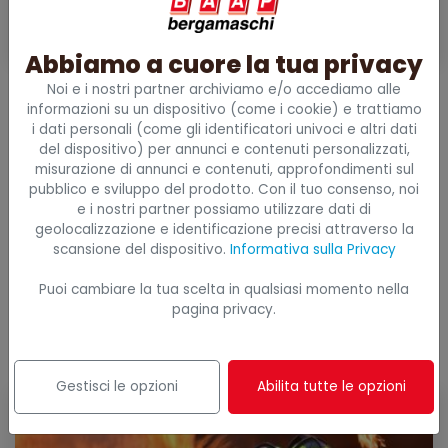
Settembre
Abbiamo a cuore la tua privacy
Noi e i nostri partner archiviamo e/o accediamo alle
Aggiornamento per Addetto alla
informazioni su un dispositivo (come i cookie) e trattiamo
prevenzione incendi- livello 3
i dati personali (come gli identificatori univoci e altri dati
Antincendio
del dispositivo) per annunci e contenuti personalizzati,
misurazione di annunci e contenuti, approfondimenti sul
pubblico e sviluppo del prodotto. Con il tuo consenso, noi
Data: 24 settembre 2026 Orario: 9:00-17:30 Sede: Baap
e i nostri partner possiamo utilizzare dati di
Academy - Selvazzano Dentro in Via G.Galilei, 29 Corso
geolocalizzazione e identificazione precisi attraverso la
erogato in conformità alle normative vigenti in materia di
scansione del dispositivo.
Informativa sulla Privacy
prevenzione incendi Secondo quanto previsto dal D.Lgs.
Puoi cambiare la tua scelta in qualsiasi momento nella
81/08 e dal più recente D.M. 2 settembre 2021 è
pagina privacy.
obbligatorio effettuare un aggio ...
Dettagli corso
Gestisci le opzioni
Abilita tutte le opzioni