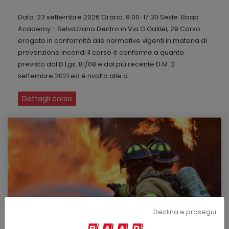
Data: 23 settembre 2026 Orario: 9:00-17:30 Sede: Baap
Academy - Selvazzano Dentro in Via G.Galilei, 29 Corso
erogato in conformità alle normative vigenti in materia di
prevenzione incendi Il corso è conforme a quanto
previsto dal D.Lgs. 81/08 e dal più recente D.M. 2
settembre 2021 ed è rivolto alle a ...
Dettagli corso
Declina e prosegui
24