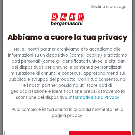
Declina e prosegui
policy
)
Invia richiesta
Abbiamo a cuore la tua privacy
Noi e i nostri partner archiviamo e/o accediamo alle
informazioni su un dispositivo (come i cookie) e trattiamo
i dati personali (come gli identificatori univoci e altri dati
del dispositivo) per annunci e contenuti personalizzati,
CATEGORIE
misurazione di annunci e contenuti, approfondimenti sul
pubblico e sviluppo del prodotto. Con il tuo consenso, noi
e i nostri partner possiamo utilizzare dati di
geolocalizzazione e identificazione precisi attraverso la
Airbag Anticaduta
scansione del dispositivo.
Informativa sulla Privacy
Antiustione e Antifiamma
Puoi cambiare la tua scelta in qualsiasi momento nella
pagina privacy.
Armadi per Spogliatoi
Asciuga Guanti e Scarpe