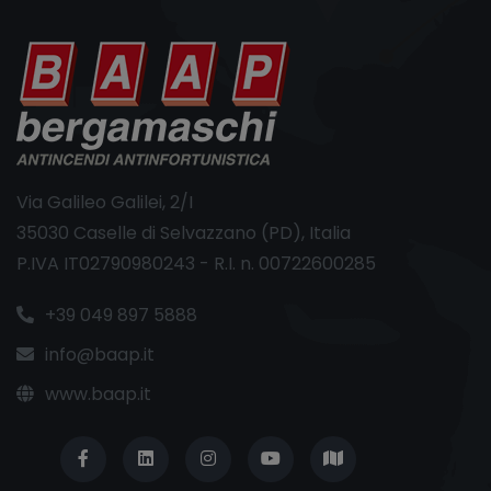
Via Galileo Galilei, 2/I
35030 Caselle di Selvazzano (PD), Italia
P.IVA IT02790980243 - R.I. n. 00722600285
+39 049 897 5888
info@baap.it
www.baap.it