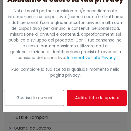
Deviatore di perdite
Noi e i nostri partner archiviamo e/o accediamo alle
informazioni su un dispositivo (come i cookie) e trattiamo
Dispenser e Asciugatori
i dati personali (come gli identificatori univoci e altri dati
del dispositivo) per annunci e contenuti personalizzati,
Dispositivi Retrattili
misurazione di annunci e contenuti, approfondimenti sul
pubblico e sviluppo del prodotto. Con il tuo consenso, noi
Docce e Lavaocchi
e i nostri partner possiamo utilizzare dati di
geolocalizzazione e identificazione precisi attraverso la
DPI - Mascherine e Respiratori
scansione del dispositivo.
Informativa sulla Privacy
DPI - Occhiali e Visiere
Puoi cambiare la tua scelta in qualsiasi momento nella
DPI - Protezione Acustica
pagina privacy.
DPI per i Rischi Elettrici
Fialette
Gestisci le opzioni
Abilita tutte le opzioni
FIT TEST obbligatorio
Fusti e Tamponi
Guanti da Lavoro