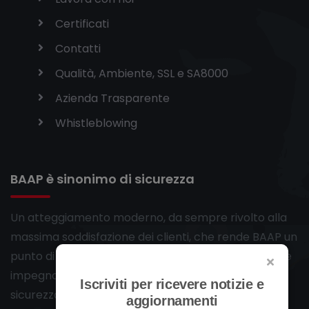
Certificati
Contatti
Qualità, Ambiente, SSL e SA8000
Azienda Trasparente
Whistleblowing
BAAP è sinonimo di sicurezza
Un atteggiamento moderno, da sempre rivolto alla
massima soddisfazione dei clienti, che rende BAAP un
punto di riferimento per chi decide un chiaro e forte
impegno nella soluzione dei problemi legati alla
Iscriviti per ricevere notizie e
sicurezza.
aggiornamenti