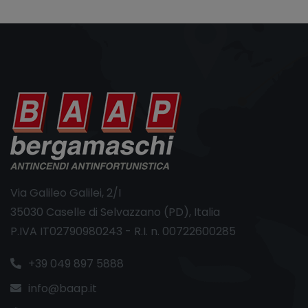
Via Galileo Galilei, 2/I
35030 Caselle di Selvazzano (PD), Italia
P.IVA IT02790980243 - R.I. n. 00722600285
+39 049 897 5888
info@baap.it