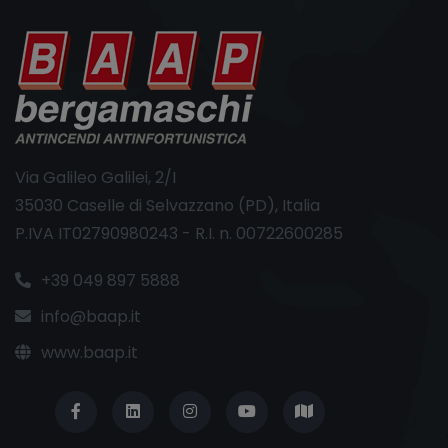
Via Galileo Galilei, 2/I
35030 Caselle di Selvazzano (PD), Italia
P.IVA IT02790980243 - R.I. n. 00722600285
+39 049 897 5888
info@baap.it
www.baap.it