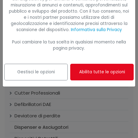
Assorbenti per Sversamenti Industriali e Chimici
misurazione di annunci e contenuti, approfondimenti sul
pubblico e sviluppo del prodotto. Con il tuo consenso, noi
Calzature Antinfortunistiche
e i nostri partner possiamo utilizzare dati di
geolocalizzazione e identificazione precisi attraverso la
Carrelli Professionali
scansione del dispositivo.
Informativa sulla Privacy
Casseforti
Puoi cambiare la tua scelta in qualsiasi momento nella
Cestini e Pattumiere
pagina privacy.
Collari e Immobilizzatori
Contenimento
Gestisci le opzioni
Abilita tutte le opzioni
Contenitori di Sicurezza
Cutter Professionali
Defibrillatori DAE
Deviatore di perdite
Dispenser e Asciugatori