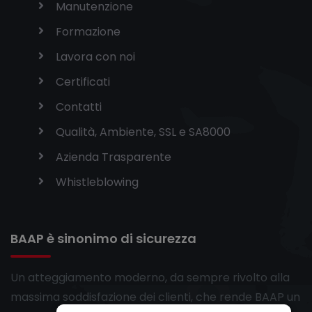
Manutenzione
Formazione
Lavora con noi
Certificati
Contatti
Qualità, Ambiente, SSL e SA8000
Azienda Trasparente
Whistleblowing
BAAP è sinonimo di sicurezza
Un atteggiamento moderno, da sempre rivolto alla
massima soddisfazione dei clienti, che rende BAAP un