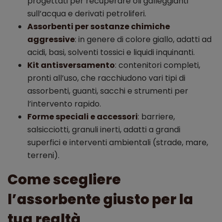
progettati per recuperare oli galleggianti
sull’acqua e derivati petroliferi.
Assorbenti per sostanze chimiche
aggressive
: in genere di colore giallo, adatti ad
acidi, basi, solventi tossici e liquidi inquinanti.
Kit antisversamento
: contenitori completi,
pronti all’uso, che racchiudono vari tipi di
assorbenti, guanti, sacchi e strumenti per
l’intervento rapido.
Forme speciali e accessori
: barriere,
salsicciotti, granuli inerti, adatti a grandi
superfici e interventi ambientali (strade, mare,
terreni).
Come scegliere
l’assorbente giusto per la
tua realtà