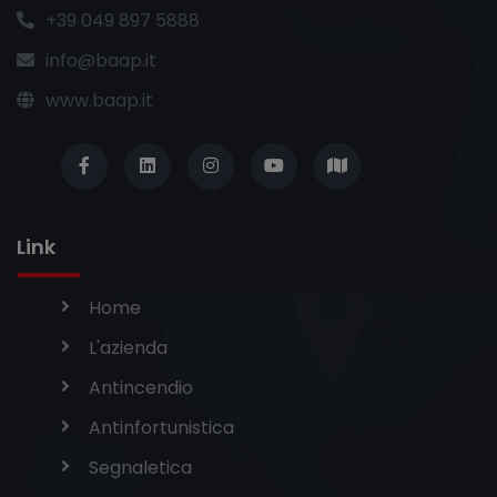
+39 049 897 5888
info@baap.it
www.baap.it
Link
Home
L'azienda
Antincendio
Antinfortunistica
Segnaletica