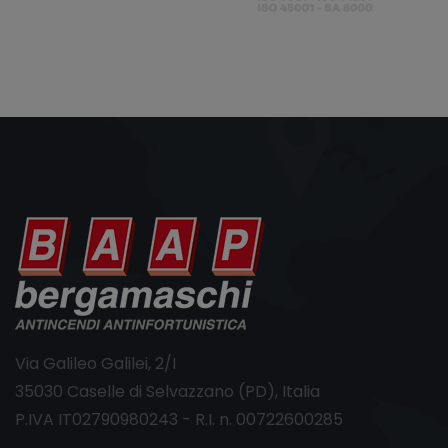
Via Galileo Galilei, 2/I
35030 Caselle di Selvazzano (PD), Italia
P.IVA IT02790980243 - R.I. n. 00722600285