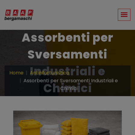
Assorbenti per
Sversamenti
Industriali e
Home
Antinfortunistica
Assorbenti per Sversamenti Industriali e
Chimici
Chimici