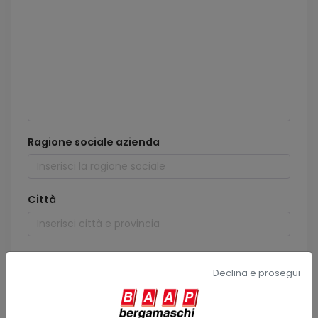
Ragione sociale azienda
Città
Nome e cognome
Declina e prosegui
Indirizzo email