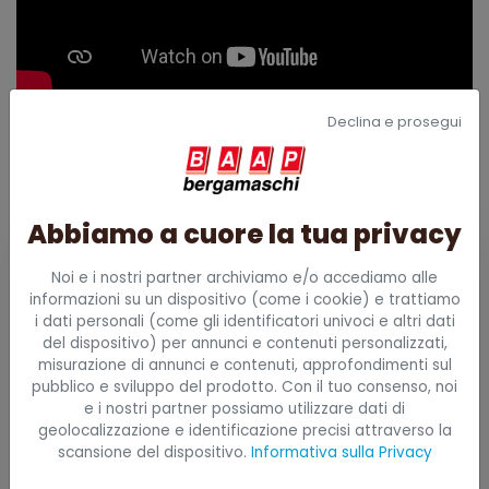
Declina e prosegui
Abbiamo a cuore la tua privacy
Richiedi subito un preventivo
personalizzato
Noi e i nostri partner archiviamo e/o accediamo alle
informazioni su un dispositivo (come i cookie) e trattiamo
i dati personali (come gli identificatori univoci e altri dati
Scopri prezzi, disponibilità e soluzioni su misura
del dispositivo) per annunci e contenuti personalizzati,
misurazione di annunci e contenuti, approfondimenti sul
per la tua azienda. Ti rispondiamo
pubblico e sviluppo del prodotto. Con il tuo consenso, noi
velocemente, senza impegno.
e i nostri partner possiamo utilizzare dati di
geolocalizzazione e identificazione precisi attraverso la
Richiesta
scansione del dispositivo.
Informativa sulla Privacy