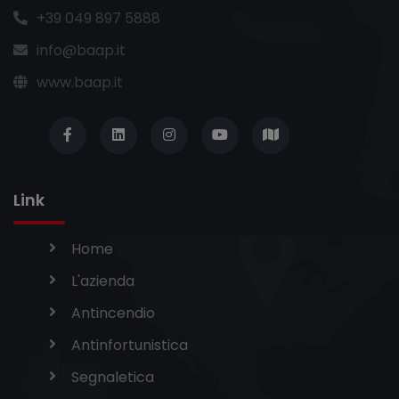
+39 049 897 5888
info@baap.it
www.baap.it
Link
Home
L'azienda
Antincendio
Antinfortunistica
Segnaletica