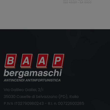
Via Galileo Galilei, 2/I
35030 Caselle di Selvazzano (PD), Italia
P.IVA IT02790980243 - R.I. n. 00722600285