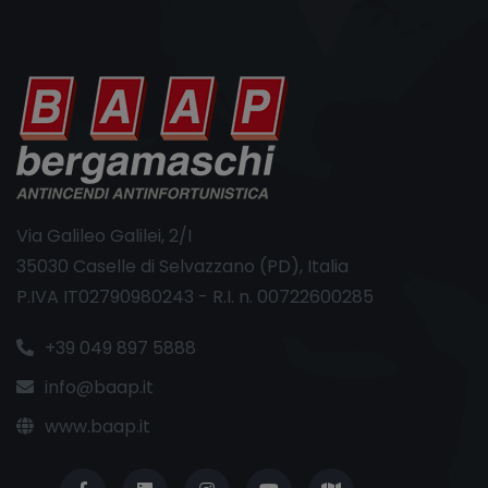
Via Galileo Galilei, 2/I
35030 Caselle di Selvazzano (PD), Italia
P.IVA IT02790980243 - R.I. n. 00722600285
+39 049 897 5888
info@baap.it
www.baap.it