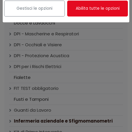
Dispenser e Asciugatori
Gestisci le opzioni
Abilita tutte le opzioni
Dispositivi Retrattili
Docce e Lavaocchi
DPI - Mascherine e Respiratori
DPI - Occhiali e Visiere
DPI - Protezione Acustica
DPI per i Rischi Elettrici
Fialette
FIT TEST obbligatorio
Fusti e Tamponi
Guanti da Lavoro
Infermeria aziendale e Sfigmomanometri
Kit di Primo Intervento