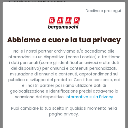
Asciuga Guanti e Scarpe
Declina e prosegui
Assorbenti per Sversamenti Industriali e Chimici
Calzature Antinfortunistiche
Carrelli Professionali
Abbiamo a cuore la tua privacy
Casseforti
Noi e i nostri partner archiviamo e/o accediamo alle
Cestini e Pattumiere
informazioni su un dispositivo (come i cookie) e trattiamo
i dati personali (come gli identificatori univoci e altri dati
Collari e Immobilizzatori
del dispositivo) per annunci e contenuti personalizzati,
misurazione di annunci e contenuti, approfondimenti sul
Contenimento
pubblico e sviluppo del prodotto. Con il tuo consenso, noi
e i nostri partner possiamo utilizzare dati di
Contenitori di Sicurezza
geolocalizzazione e identificazione precisi attraverso la
scansione del dispositivo.
Informativa sulla Privacy
Cutter Professionali
Defibrillatori DAE
Puoi cambiare la tua scelta in qualsiasi momento nella
pagina privacy.
Deviatore di perdite