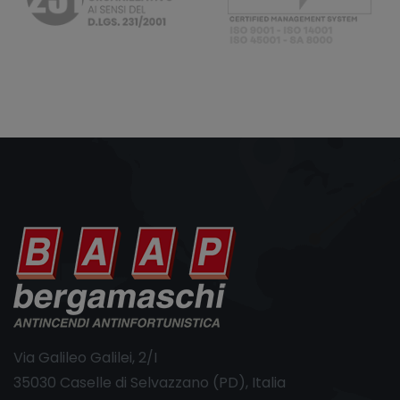
Via Galileo Galilei, 2/I
35030 Caselle di Selvazzano (PD), Italia