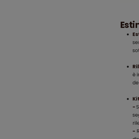
Esti
Es
se
so
Ri
è 
de
Ki
-
S
se
ri
-
R