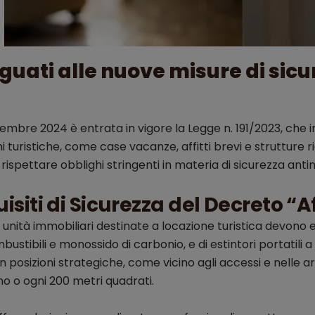
uati alle nuove misure di sic
ettembre 2024 è entrata in vigore la Legge n. 191/2023, che
i turistiche, come case vacanze, affitti brevi e strutture 
ispettare obblighi stringenti in materia di sicurezza antin
isiti di Sicurezza del Decreto “Aff
 unità immobiliari destinate a locazione turistica devono es
ustibili e monossido di carbonio, e di estintori portatili 
in posizioni strategiche, come vicino agli accessi e nelle 
no o ogni 200 metri quadrati.