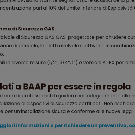
spositivi avvisano tramite segnali ottici e acustici della pr
ncentrazione pari al 10% del Limite Inferiore di Esplosività (L
mma di Sicurezza GAS:
valvole di Sicurezza GAS GAS: progettate per chiudere au
azione di pericolo, le elettrovalvole si attivano in combinaz
o.
ili in diverse misure (1/2”, 3/4”, 1”) e versioni ATEX per amb
dati a BAAP per essere in regola
ro team di professionisti ti guiderà nell’adeguamento alle
tallazione di dispositivi di sicurezza certificati. Non rischi
ne per un’installazione sicura e conforme alle nuove leggi.
giori informazioni o per richiedere un preventivo, c