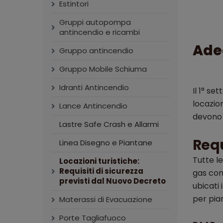
Estintori
Gruppi autopompa
antincendio e ricambi
Adeg
Gruppo antincendio
Gruppo Mobile Schiuma
Idranti Antincendio
Il 1° s
locazion
Lance Antincendio
devono r
Lastre Safe Crash e Allarmi
Requ
Linea Disegno e Piantane
Tutte le
Locazioni turistiche:
Requisiti di sicurezza
gas comb
previsti dal Nuovo Decreto
ubicati 
per pia
Materassi di Evacuazione
Porte Tagliafuoco