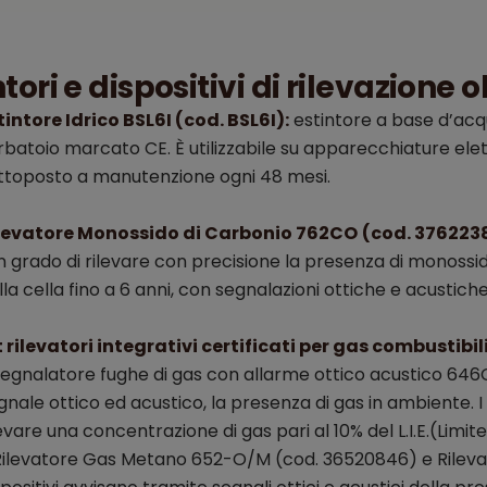
ntori e dispositivi di rilevazione 
tintore Idrico BSL6I (cod. BSL6I):
estintore a base d’ac
rbatoio marcato CE. È utilizzabile su apparecchiature elet
ttoposto a manutenzione ogni 48 mesi.
levatore Monossido di Carbonio 762CO
(cod. 376223
in grado di rilevare con precisione la presenza di monossi
lla cella fino a 6 anni, con segnalazioni ottiche e acustiche
t rilevatori integrativi certificati per gas combustibili
egnalatore fughe di gas con allarme ottico acustico 646C
gnale ottico ed acustico, la presenza di gas in ambiente. I
levare una concentrazione di gas pari al 10% del L.I.E.(Limite 
ilevatore Gas Metano 652-O/M (cod. 36520846) e Rileva