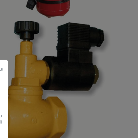
ui
u
li