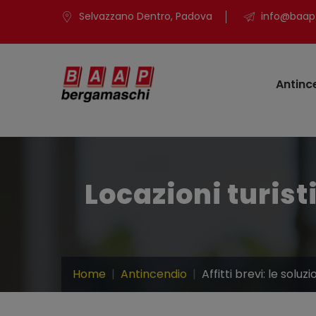
Selvazzano Dentro, Padova
info@baap.
Antinc
Locazioni turist
Home
Antincendio
Affitti brevi: le solu