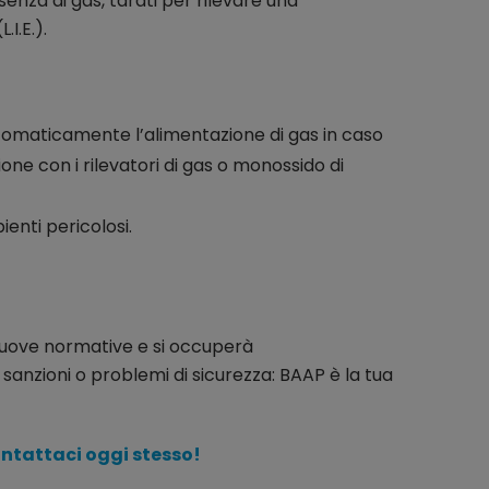
esenza di gas, tarati per rilevare una
.I.E.).
tomaticamente l’alimentazione di gas in caso
ione con i rilevatori di gas o monossido di
ienti pericolosi.
 nuove normative e si occuperà
are sanzioni o problemi di sicurezza: BAAP è la tua
ontattaci oggi stesso!