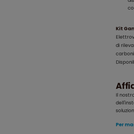
di
co
Kit Ga
Elettro
di rilev
carboni
Disponib
Affi
Il nost
dell'ins
soluzio
Per mag