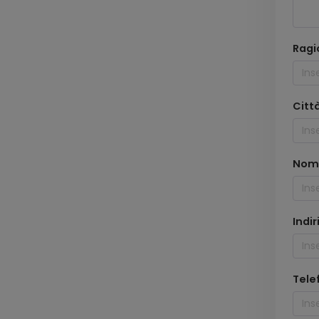
Ragi
Citt
Nom
Indir
Tele