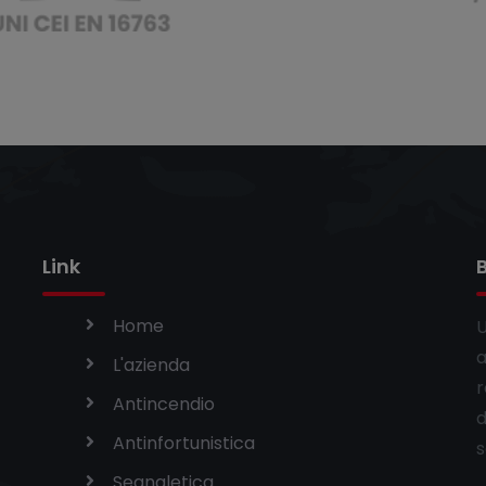
Link
Home
U
a
L'azienda
r
Antincendio
d
Antinfortunistica
s
Segnaletica