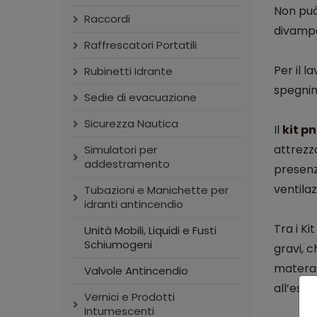
Non può
Raccordi
divampa
Raffrescatori Portatili
Per il l
Rubinetti Idrante
spegnim
Sedie di evacuazione
Sicurezza Nautica
Il
kit p
attrezza
Simulatori per
addestramento
presenz
ventilaz
Tubazioni e Manichette per
idranti antincendio
Tra i K
Unità Mobili, Liquidi e Fusti
Schiumogeni
gravi, c
materas
Valvole Antincendio
all’este
Vernici e Prodotti
Intumescenti