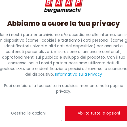
Abbiamo a cuore la tua privacy
Noi e i nostri partner archiviamo e/o accediamo alle informazioni s
hiedi subito un preventivo personalizzat
n dispositivo (come i cookie) e trattiamo i dati personali (come g
identificatori univoci e altri dati del dispositivo) per annunci e
ri prezzi, disponibilità e soluzioni su misura per la tua a
contenuti personalizzati, misurazione di annunci e contenuti,
approfondimenti sul pubblico e sviluppo del prodotto. Con il tuo
gno.
consenso, noi e i nostri partner possiamo utilizzare dati di
geolocalizzazione e identificazione precisi attraverso la scansion
iesta
del dispositivo.
Informativa sulla Privacy
Puoi cambiare la tua scelta in qualsiasi momento nella pagina
privacy.
Gestisci le opzioni
Abilita tutte le opzioni