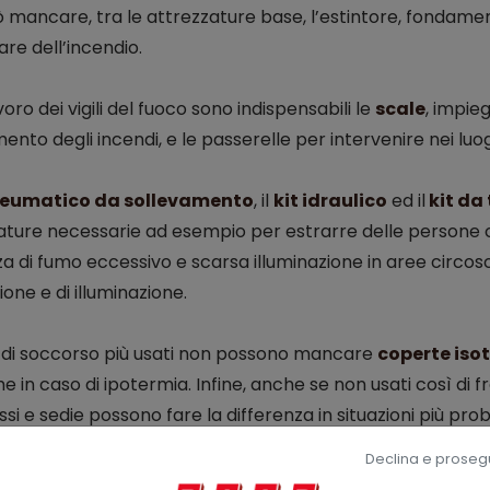
 mancare, tra le attrezzature base, l’estintore, fondament
re dell’incendio.
avoro dei vigili del fuoco sono indispensabili le
scale
, impie
ento degli incendi, e le passerelle per intervenire nei luo
neumatico da sollevamento
, il
kit idraulico
ed il
kit da 
ture necessarie ad esempio per estrarre delle persone coinv
a di fumo eccessivo e scarsa illuminazione in aree circoscr
ione e di illuminazione.
it di soccorso più usati non possono mancare
coperte iso
he in caso di ipotermia. Infine, anche se non usati così di f
si e sedie possono fare la differenza in situazioni più p
rno persone ferite o allettate.
Declina e proseg