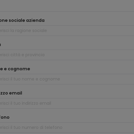
one sociale azienda
à
e e cognome
izzo email
fono