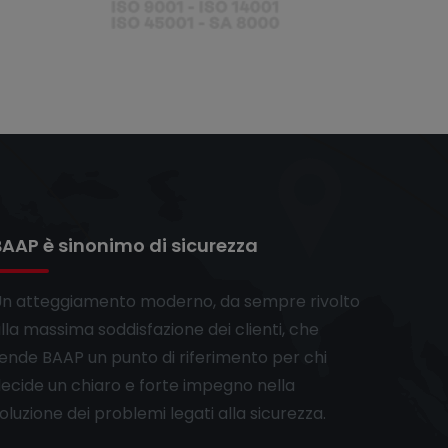
BAAP è sinonimo di sicurezza
n atteggiamento moderno, da sempre rivolto
lla massima soddisfazione dei clienti, che
ende BAAP un punto di riferimento per chi
ecide un chiaro e forte impegno nella
oluzione dei problemi legati alla sicurezza.