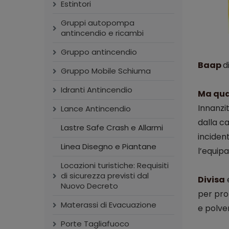
Estintori
Gruppi autopompa
antincendio e ricambi
Gruppo antincendio
Baap
d
Gruppo Mobile Schiuma
Idranti Antincendio
Ma qual
Innanzit
Lance Antincendio
dalla ca
Lastre Safe Crash e Allarmi
incident
Linea Disegno e Piantane
l’equipa
Locazioni turistiche: Requisiti
di sicurezza previsti dal
Divisa
Nuovo Decreto
per prot
Materassi di Evacuazione
e polver
Porte Tagliafuoco