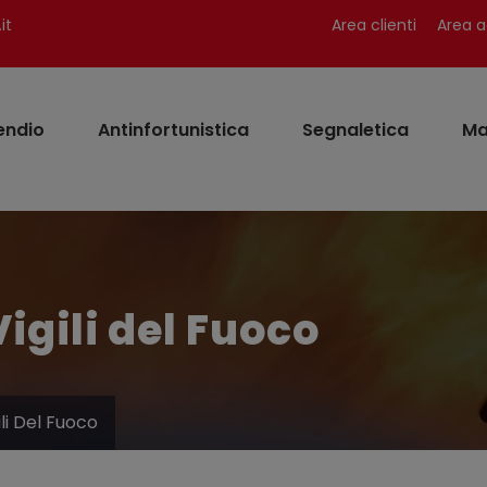
it
Area clienti
Area a
endio
Antinfortunistica
Segnaletica
Ma
igili del Fuoco
li Del Fuoco