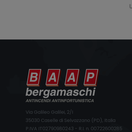
Via Galileo Galilei, 2/I
35030 Caselle di Selvazzano (PD), Italia
P.IVA IT02790980243 - R.I. n. 00722600285