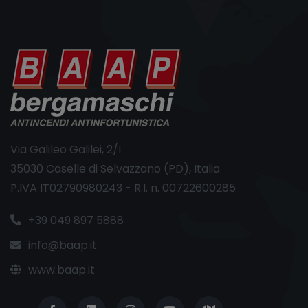
Via Galileo Galilei, 2/I
35030 Caselle di Selvazzano (PD), Italia
P.IVA IT02790980243 - R.I. n. 00722600285
+39 049 897 5888
info@baap.it
www.baap.it