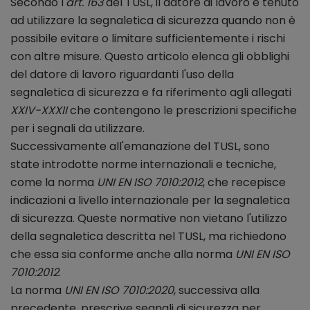
Secondo l
'art. 163
del TUSL, il datore di lavoro è tenuto
ad utilizzare la segnaletica di sicurezza quando non è
possibile evitare o limitare sufficientemente i rischi
con altre misure. Questo articolo elenca gli obblighi
del datore di lavoro riguardanti l'uso della
segnaletica di sicurezza e fa riferimento agli allegati
XXIV-XXXII
che contengono le prescrizioni specifiche
per i segnali da utilizzare.
Successivamente all'emanazione del TUSL, sono
state introdotte norme internazionali e tecniche,
come la norma
UNI EN ISO 7010:2012
, che recepisce
indicazioni a livello internazionale per la segnaletica
di sicurezza. Queste normative non vietano l'utilizzo
della segnaletica descritta nel TUSL, ma richiedono
che essa sia conforme anche alla norma
UNI EN ISO
7010:2012
.
La norma
UNI EN ISO 7010:2020
, successiva alla
precedente, prescrive segnali di sicurezza per