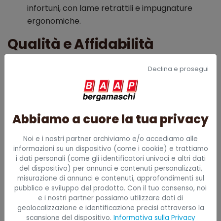
infortuni, con lame retrattili e impugnature
ergonomiche.
Qualità e Affidabilità
Tutti i nostri accessori per imballi sono realizzati con
Declina e prosegui
materiali di alta qualità, garantendo resistenza e
durabilità. Collaboriamo con fornitori certificati per
offrire prodotti conformi alle normative vigenti,
assicurando la massima affidabilità in ogni fase del
Abbiamo a cuore la tua privacy
processo logistico.
Noi e i nostri partner archiviamo e/o accediamo alle
informazioni su un dispositivo (come i cookie) e trattiamo
Per ulteriori informazioni sulla nostra gamma di
i dati personali (come gli identificatori univoci e altri dati
accessori per imballi e per scoprire le soluzioni più
del dispositivo) per annunci e contenuti personalizzati,
misurazione di annunci e contenuti, approfondimenti sul
adatte alle vostre esigenze, vi invitiamo a consultare
pubblico e sviluppo del prodotto. Con il tuo consenso, noi
il nostro catalogo online o a contattarci.
e i nostri partner possiamo utilizzare dati di
geolocalizzazione e identificazione precisi attraverso la
scansione del dispositivo.
Informativa sulla Privacy