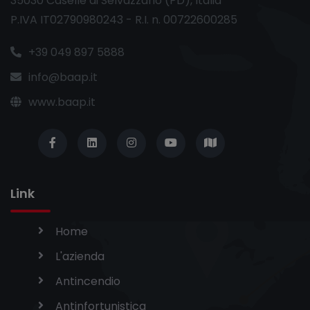
35030 Caselle di Selvazzano (PD), Italia
P.IVA IT02790980243 - R.I. n. 00722600285
+39 049 897 5888
info@baap.it
www.baap.it
Link
Home
L'azienda
Antincendio
Antinfortunistica