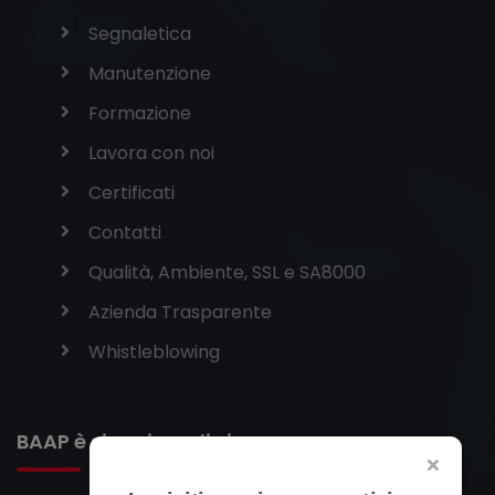
Segnaletica
Manutenzione
Formazione
Lavora con noi
Certificati
Contatti
Qualità, Ambiente, SSL e SA8000
Azienda Trasparente
Whistleblowing
BAAP è sinonimo di sicurezza