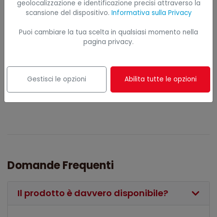
geolocalizzazione e identificazione precisi attraverso la
Orari di apertura
scansione del dispositivo.
Informativa sulla Privacy
UFFICIO
Puoi cambiare la tua scelta in qualsiasi momento nella
Lunedì - Venerdì
pagina privacy.
08:30-12:30 / 14:00-18:00
NEGOZIO
Gestisci le opzioni
Abilita tutte le opzioni
Lunedì - Venerdì
08:30-12:00 / 14:00-18:00
Domande Frequenti
Il prodotto è davvero disponibile?