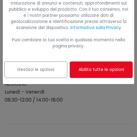
misurazione di annunci e contenuti, approfondimenti sul
pubblico e sviluppo del prodotto. Con il tuo consenso, noi
e i nostri partner possiamo utilizzare dati di
Sede principale
geolocalizzazione e identificazione precisi attraverso la
Via G. Galilei, 2/I
scansione del dispositivo.
Informativa sulla Privacy
35030 Caselle di Selvazzano (PD)
Puoi cambiare la tua scelta in qualsiasi momento nella
pagina privacy.
Orari di apertura
UFFICIO
Lunedì - Venerdì
Gestisci le opzioni
Abilita tutte le opzioni
08:30-12:30 / 14:00-18:00
NEGOZIO
Lunedì - Venerdì
08:30-12:00 / 14:00-18:00