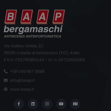
Via Galileo Galilei, 2/I
35030 Caselle di Selvazzano (PD), Italia
P.IVA IT02790980243 - R.I. n. 00722600285
+39 049 897 5888
info@baap.it
www.baap.it