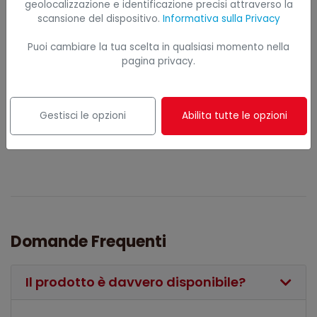
geolocalizzazione e identificazione precisi attraverso la
Orari di apertura
scansione del dispositivo.
Informativa sulla Privacy
UFFICIO
Puoi cambiare la tua scelta in qualsiasi momento nella
Lunedì - Venerdì
pagina privacy.
08:30-12:30 / 14:00-18:00
NEGOZIO
Gestisci le opzioni
Abilita tutte le opzioni
Lunedì - Venerdì
08:30-12:00 / 14:00-18:00
Domande Frequenti
Il prodotto è davvero disponibile?