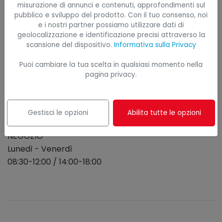
misurazione di annunci e contenuti, approfondimenti sul
pubblico e sviluppo del prodotto. Con il tuo consenso, noi
e i nostri partner possiamo utilizzare dati di
Sede principale
geolocalizzazione e identificazione precisi attraverso la
Via G. Galilei, 2/I
scansione del dispositivo.
Informativa sulla Privacy
35030 Caselle di Selvazzano (PD)
Puoi cambiare la tua scelta in qualsiasi momento nella
pagina privacy.
Orari di apertura
UFFICIO
Lunedì - Venerdì
Gestisci le opzioni
Abilita tutte le opzioni
08:30-12:30 / 14:00-18:00
NEGOZIO
Lunedì - Venerdì
08:30-12:00 / 14:00-18:00