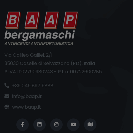
Via Galileo Galilei, 2/I
35030 Caselle di Selvazzano (PD), Italia
P.IVA IT02790980243 - R.I. n. 00722600285
+39 049 897 5888
info@baap.it
www.baap.it