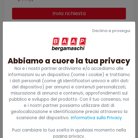
Invia richiesta
Declina e prosegui
Contattaci
Abbiamo a cuore la tua privacy
Noi e i nostri partner archiviamo e/o accediamo alle
Per qualsiasi informazione non esitare a
informazioni su un dispositivo (come i cookie) e trattiamo
contattarci!
i dati personali (come gli identificatori univoci e altri dati
del dispositivo) per annunci e contenuti personalizzati,
misurazione di annunci e contenuti, approfondimenti sul
+39 049 897 5888
pubblico e sviluppo del prodotto. Con il tuo consenso, noi
e i nostri partner possiamo utilizzare dati di
info@baap.it
geolocalizzazione e identificazione precisi attraverso la
scansione del dispositivo.
Informativa sulla Privacy
Puoi cambiare la tua scelta in qualsiasi momento nella
CHIAMA ORA
pagina privacy.