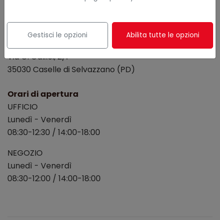
Gestisci le opzioni
Abilita tutte le opzioni
Sede principale
Via G. Galilei, 2/I
35030 Caselle di Selvazzano (PD)
Orari di apertura
UFFICIO
Lunedì - Venerdì
08:30-12:30 / 14:00-18:00
NEGOZIO
Lunedì - Venerdì
08:30-12:00 / 14:00-18:00