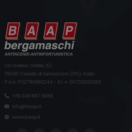
Via Galileo Galilei, 2/I
35030 Caselle di Selvazzano (PD), Italia
P.IVA IT02790980243 - R.I. n. 00722600285
+39 049 897 5888
info@baap.it
www.baap.it