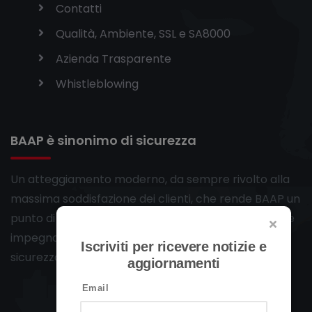
Contatti
Qualità, Ambiente, SSL e SA8000
Azienda Trasparente
Whistleblowing
BAAP è sinonimo di sicurezza
Un atteggiamento moderno, da sempre rivolto alla
massima soddisfazione dei clienti, che rende BAAP un
punto di riferimento per chi decide un chiaro e forte
impegno nella soluzione dei problemi legati alla
Iscriviti per ricevere notizie e
sicurezza.
aggiornamenti
Email