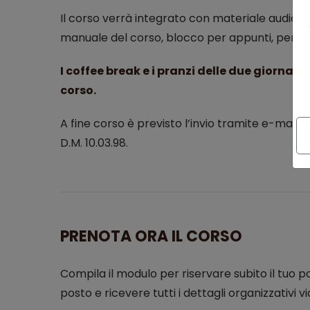
Il corso verrà integrato con materiale audiovis
manuale del corso, blocco per appunti, penna) 
I coffee break e i pranzi delle due giornate
corso.
A fine corso è previsto l’invio tramite e-mail 
D.M. 10.03.98.
PRENOTA ORA IL CORSO
Compila il modulo per riservare subito il tuo pos
posto e ricevere tutti i dettagli organizzativi vi