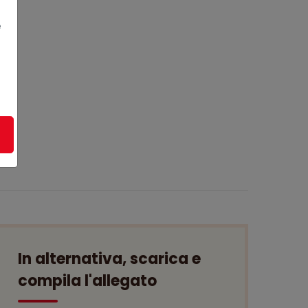
e
In alternativa, scarica e
compila l'allegato