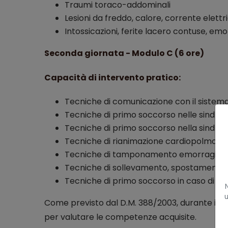
Traumi toraco-addominali
Lesioni da freddo, calore, corrente elettr
Intossicazioni, ferite lacero contuse, em
Seconda giornata - Modulo C (6 ore)
Capacità di intervento pratico:
Tecniche di comunicazione con il sistema
Tecniche di primo soccorso nelle sindrom
Tecniche di primo soccorso nella sindrome
Tecniche di rianimazione cardiopolmona
Tecniche di tamponamento emorragico
Tecniche di sollevamento, spostamento 
Tecniche di primo soccorso in caso di esp
u
Come previsto dal D.M. 388/2003, durante il c
per valutare le competenze acquisite.