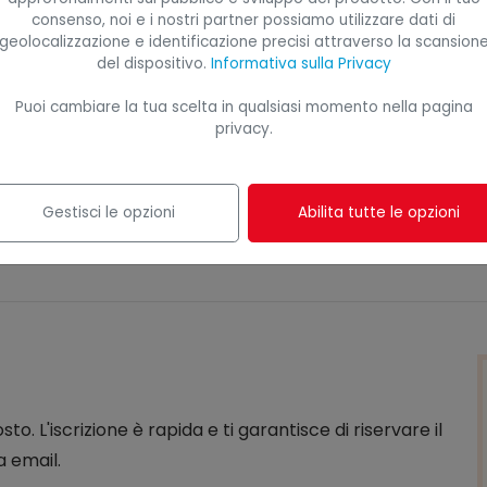
consenso, noi e i nostri partner possiamo utilizzare dati di
ivo e didattico (cartellina B.A.A.P. completa di
geolocalizzazione e identificazione precisi attraverso la scansion
che verrà fornito a tutti i partecipanti.
del dispositivo.
Informativa sulla Privacy
Puoi cambiare la tua scelta in qualsiasi momento nella pagina
 sono inclusi nella quota di partecipazione al
privacy.
dell'attestato di partecipazione come previsto dal
Gestisci le opzioni
Abilita tutte le opzioni
to. L'iscrizione è rapida e ti garantisce di riservare il
a email.