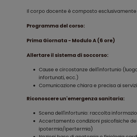
Il corpo docente è composto esclusivamente da 
Programma del corso:
Prima Giornata - Modulo A (6 ore)
Allertare il sistema di soccorso:
Cause e circostanze dell'infortunio (luog
infortunati, ecc.)
Comunicazione chiara e precisa ai serviz
Riconoscere un'emergenza sanitaria:
Scena dell'infortunio: raccolta informazio
Accertamento condizioni psicofisiche del l
ipotermia/ipertermia)
Nozioni base di anatomia e fisiologia car