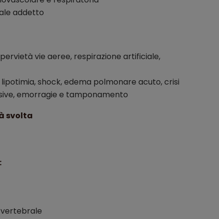
nale addetto
ervietà vie aeree, respirazione artificiale,
 lipotimia, shock, edema polmonare acuto, crisi
vulsive, emorragie e tamponamento
tà svolta
:
 vertebrale