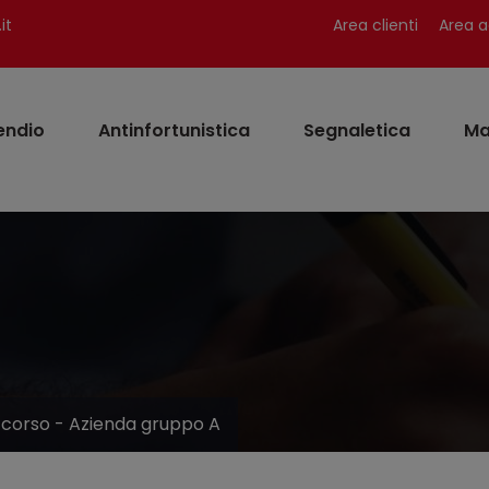
it
Area clienti
Area a
endio
Antinfortunistica
Segnaletica
Ma
ccorso - Azienda gruppo A